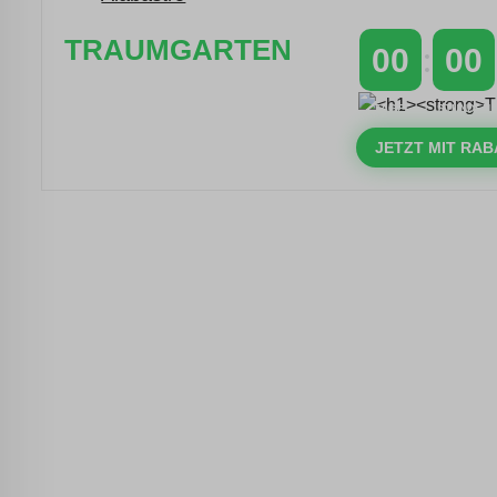
TRAUMGARTEN
00
00
Zeitlich begrenzter 20 % Rabatt auf
TAGE
STUNDEN
Bestellungen über 400 €
mit dem Code: VIP20AT
JETZT MIT RAB