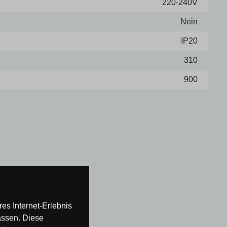
220-240V
Nein
IP20
310
900
es Internet-Erlebnis
assen. Diese