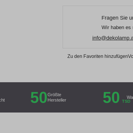
Fragen Sie u
Wir haben es 
info@dekolamp.a
Zu den Favoriten hinzufügen
Vo
50
50
Größte
Wa
cht
Hersteller
TSD