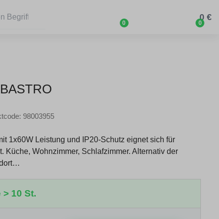
0 €
0
0
ABASTRO
ktcode: 98003955
it 1x60W Leistung und IP20-Schutz eignet sich für
 Küche, Wohnzimmer, Schlafzimmer. Alternativ der
 dort…
 > 10 St.