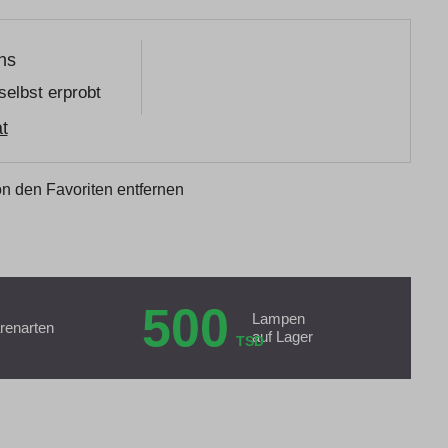
ns
selbst erprobt
t
n den Favoriten entfernen
500
Lampen
renarten
auf Lager
TSD